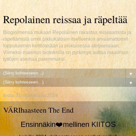
Repolainen reissaa ja räpeltää
Bloginimensä mukaan Repolainen rakastaa reissaamista ja
räpeltämistä omin pikkukätösin itselleenkin arvaamattomin
lopputulemin keittiössään ja piskuisessa ateljeessaan.
Viimeksi mainitun tuotoksilla on pyrkimys auttaa maailman
tyttöjen asemaa paremmaksi.
▼
▼
tiistai 31. joulukuuta 2024
VÄRIhaasteen The End
Ensinnäkin
❤️mellinen
KIITOS