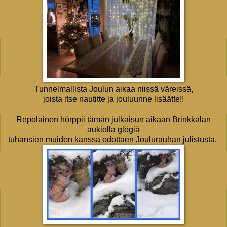
Tunnelmallista Joulun aikaa niissä väreissä,
joista itse nautitte ja jouluunne lisäätte!!
Repolainen hörppii tämän julkaisun aikaan Brinkkalan
aukiolla glögiä
tuhansien muiden kanssa odottaen Joulurauhan julistusta.