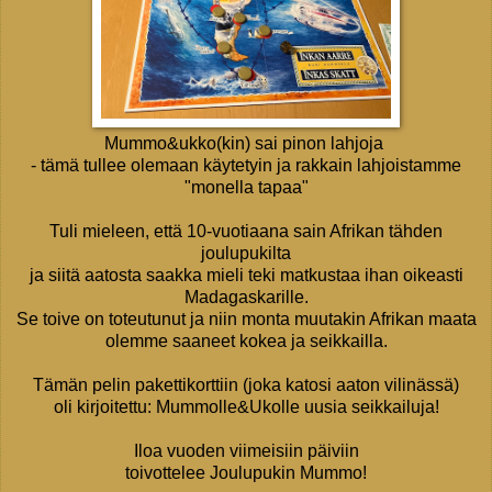
Mummo&ukko(kin) sai pinon lahjoja
- tämä tullee olemaan käytetyin ja rakkain lahjoistamme
"monella tapaa"
Tuli mieleen, että 10-vuotiaana sain Afrikan tähden
joulupukilta
ja siitä aatosta saakka mieli teki matkustaa ihan oikeasti
Madagaskarille.
Se toive on toteutunut ja niin monta muutakin Afrikan maata
olemme saaneet kokea ja seikkailla.
Tämän pelin pakettikorttiin (joka katosi aaton vilinässä)
oli kirjoitettu: Mummolle&Ukolle uusia seikkailuja!
Iloa vuoden viimeisiin päiviin
toivottelee Joulupukin Mummo!