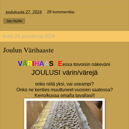
-
joulukuuta 27, 2024
28 kommenttia:
Jaa muille
tiistai 24. joulukuuta 2024
Joulun Värihaaste
V
Ä
R
I
H
A
A
S
T
E
essa toivoisin näkeväni
JOULUSI värin/värejä
onko niitä yksi, vai useampi?
Onko ne kenties muuttuneet vuosien saatossa?
Kerro/kuvaa omalla tavallasi!!