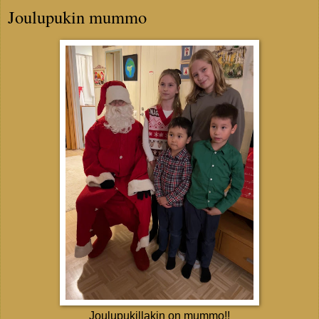
Joulupukin mummo
Joulupukillakin on mummo!!