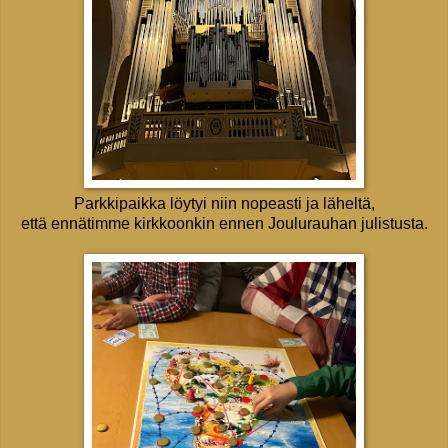
Parkkipaikka löytyi niin nopeasti ja läheltä,
että ennätimme kirkkoonkin ennen Joulurauhan julistusta.