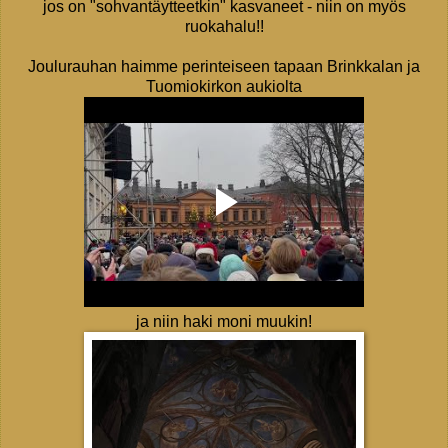
jos on "sohvantäytteetkin" kasvaneet - niin on myös
ruokahalu!!
Joulurauhan haimme perinteiseen tapaan Brinkkalan ja
Tuomiokirkon aukiolta
ja niin haki moni muukin!