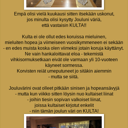
Empä olisi vielä kuukausi sitten itsekään uskonut,
jos minulta olisi kysytty Jouluni väriä,
että vastaisin KULTA!!
Kulta ei ole ollut edes koruissa mieluinen,
mieluiten hopea ja viimeiseen vuosikymmeneen ei sekään
- en edes muista koska olen viimeksi jotain koruja käyttänyt.
Ne vain hankaloittavat eloa - tekemistä
vihkisormuksetkaan eivät ole varmaan yli 10-vuoteen
käyneet sormessa.
Korvisten reiät umeputuneet jo sitäkin aiemmin
- mutta se siitä.
Jouluvärini ovat olleet pitkään sinisen ja hopeansävyjä
- mutta kun viikko sitten löysin nuo kultaiset liinat
- joihin tiesin sopivan valkoiset liinat,
joissa kultaiset kirjotut enkelit
- niin tämän joulun väri on KULTA!