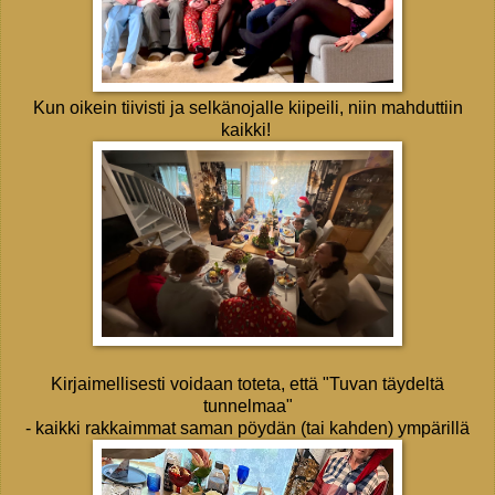
Kun oikein tiivisti ja selkänojalle kiipeili, niin mahduttiin
kaikki!
Kirjaimellisesti voidaan toteta, että "Tuvan täydeltä
tunnelmaa"
- kaikki rakkaimmat saman pöydän (tai kahden) ympärillä