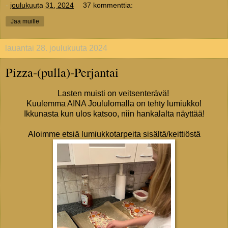
-
joulukuuta 31, 2024
37 kommenttia:
Jaa muille
lauantai 28. joulukuuta 2024
Pizza-(pulla)-Perjantai
Lasten muisti on veitsenterävä!
Kuulemma AINA Joululomalla on tehty lumiukko!
Ikkunasta kun ulos katsoo, niin hankalalta näyttää!
Aloimme etsiä lumiukkotarpeita sisältä/keittiöstä