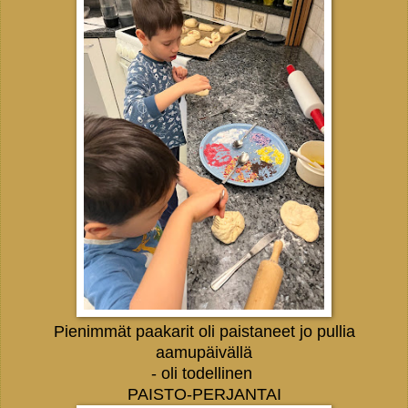
Pienimmät paakarit oli paistaneet jo pullia
aamupäivällä
- oli todellinen
PAISTO-PERJANTAI