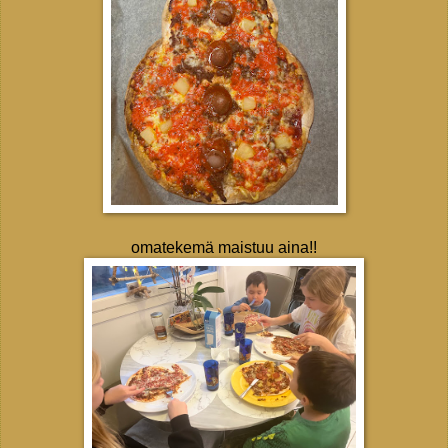
omatekemä maistuu aina!!