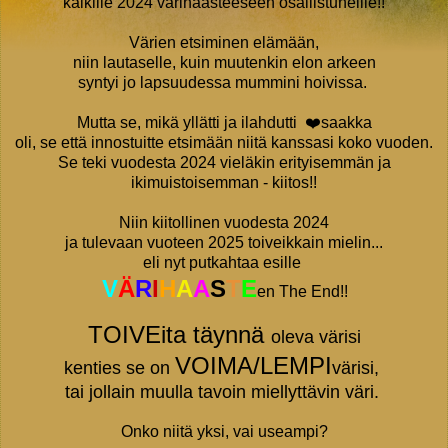
kaikille 2024 värihaasteeseen osallistuneille!!
Värien etsiminen elämään,
niin lautaselle, kuin muutenkin elon arkeen
syntyi jo lapsuudessa mummini hoivissa.
Mutta se, mikä yllätti ja ilahdutti
❤️saakka
oli, se että innostuitte etsimään niitä kanssasi koko vuoden.
Se teki vuodesta 2024 vieläkin erityisemmän ja
ikimuistoisemman - kiitos!!
Niin kiitollinen vuodesta 2024
ja tulevaan vuoteen 2025 toiveikkain mielin...
eli nyt putkahtaa esille
V
Ä
R
I
H
A
A
S
T
E
en The End!!
TOIVEita täynnä
oleva värisi
VOIMA/LEMPI
kenties se on
värisi,
tai jollain muulla tavoin miellyttävin väri.
Onko niitä yksi, vai useampi?